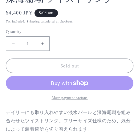
Regular
¥4,400 JPY
Sold out
price
Tax included.
Shipping
calculated at checkout.
Quantity
Decrease
Increase
quantity
quantity
for
for
深
深
Sold out
海
海
珊
珊
瑚
瑚
ツ
ツ
More payment options
イ
イ
ス
ス
デイリーにも取り入れやすい淡水パールと深海珊瑚を組み
ト
ト
合わせたツイストリング。フリーサイズ仕様のため、気分
リ
リ
によって装着箇所を切り替えられます。
ン
ン