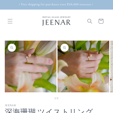
Skip to
/ Free shipping for purchases over ¥20,000 overseas /
content
Cart
Skip to
product
information
Open
Open
O
media
media
m
of
1
/
5
1
2
3
in
in
in
JEENAR
深海珊瑚 ツイストリング
modal
modal
m