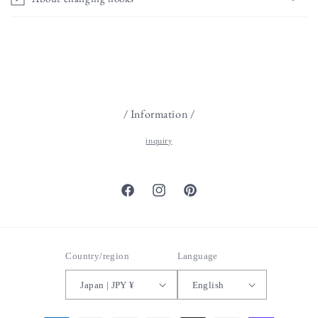
/ Information /
inquiry
Facebook
Instagram
Pinterest
Country/region
Language
Japan | JPY ¥
English