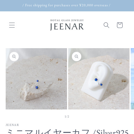
Skip to
/ Free shipping for purchases over ¥20,000 overseas /
content
Cart
Skip to
product
information
Open
Open
O
media
media
m
of
1
/
2
1
2
3
in
in
in
JEENAR
ミニマルイヤーカフ /Silver925
modal
modal
m