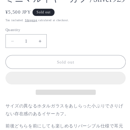
Regular
¥5,500 JPY
Sold out
price
Tax included.
Shipping
calculated at checkout.
Quantity
Decrease
Increase
quantity
quantity
for
for
ミ
ミ
Sold out
ニ
ニ
マ
マ
ル
ル
イ
イ
ヤ
ヤ
ー
ー
サイズの異なるホタルガラスをあしらった小ぶりでさりげ
カ
カ
ない存在感のあるイヤーカフ。
フ
フ
/Silver925
/Silver925
前後どちらを前にしても楽しめるリバーシブル仕様で耳元