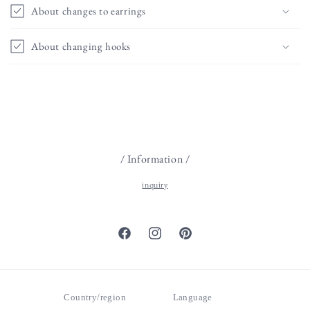
About changes to earrings
About changing hooks
/ Information /
inquiry
Facebook
Instagram
Pinterest
Country/region
Language